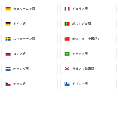
自家製フォアグラ入り - グルテンを含みます
カタルーニャ語
カタルーニャ語
イタリア語
イタリア語
9-7-5-1-3-6
26.00€
ドイツ語
ドイツ語
ポルトガル語
ポルトガル語
パセリとニンニクでソテーしたホタテ
スウェーデン語
スウェーデン語
简体中文（中国語）
简体中文（中国語）
野菜と自家製マッシュポテト（旬の時期）
26.00€
ロシア語
ロシア語
アラビア語
アラビア語
グリルリブステーキ **約1kg - 2人分
オランダ語
オランダ語
한국어（韓国語）
한국어（韓国語）
フライドポテト
シェア用（メニューには載っていません）
3
チェコ語
チェコ語
ギリシャ語
ギリシャ語
79.00€