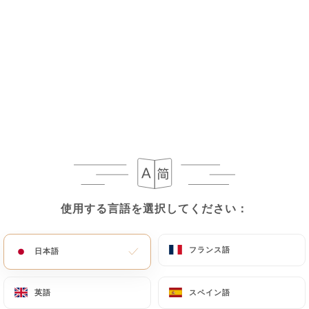
南西部風鴨胸肉
南西部産の牛肉を丸ごとローストし、エスプレット
ペッパーで風味付けしました。野菜と自家製マッシ
ュポテトを添えてお召し上がりください。グルテン
を含みます。
7-3-1-5-6
26.00€
南西部風鴨胸肉
自家製フォアグラ（メニューに+7.00ユーロ）、野
菜と自家製マッシュポテト添え - グルテン入り（メ
使用する言語を選択してください：
使用する言語を選択してください：
ニューに+7.00ユーロ）
7-3-1-5-6
フランス語
フランス語
日本語
日本語
26.00€
英語
英語
スペイン語
スペイン語
グレート・サウスウェスタン・サラダ