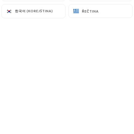
한국어 (KOREJŠTINA)
한국어 (KOREJŠTINA)
ŘEČTINA
ŘEČTINA
Hodnotil uživatel Andrea L.
A
5/5
26/06/2026
•
05:09
Hodnotil uživatel Benjamin T.
B
5/5
24/06/2026
•
06:31
Hodnotil uživatel Laurent L.
L
5/5
Une excellente adresse.une cuisine
généreuse, un personnel sympa et un
patron au top.