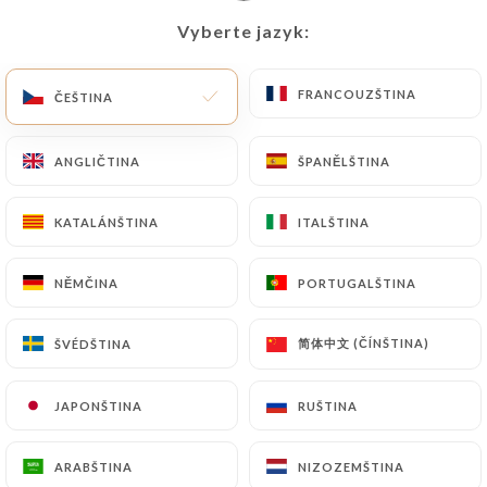
Vyberte jazyk:
Vyberte jazyk:
CS
NABÍDKA
FRANCOUZŠTINA
FRANCOUZŠTINA
ČEŠTINA
ČEŠTINA
ANGLIČTINA
ANGLIČTINA
ŠPANĚLŠTINA
ŠPANĚLŠTINA
/
DOMŮ
RECENZE
KATALÁNŠTINA
KATALÁNŠTINA
ITALŠTINA
ITALŠTINA
Recenze
NĚMČINA
NĚMČINA
PORTUGALŠTINA
PORTUGALŠTINA
简体中文 (ČÍNŠTINA)
简体中文 (ČÍNŠTINA)
ŠVÉDŠTINA
ŠVÉDŠTINA
704 recenze společnosti Uniiti
JAPONŠTINA
JAPONŠTINA
RUŠTINA
RUŠTINA
4.8 / 5
ARABŠTINA
ARABŠTINA
NIZOZEMŠTINA
NIZOZEMŠTINA
100% skutečné, ověřené recenze.