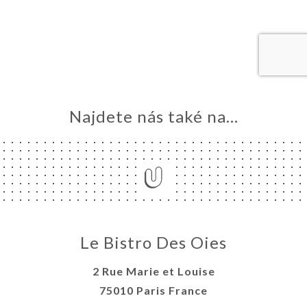
MŮ
VOVAT
ERIE
ENZE
ÍDKA
AMIS
Najdete nás také na...
TAKT
Le Bistro Des Oies
2 Rue Marie et Louise
75010 Paris France