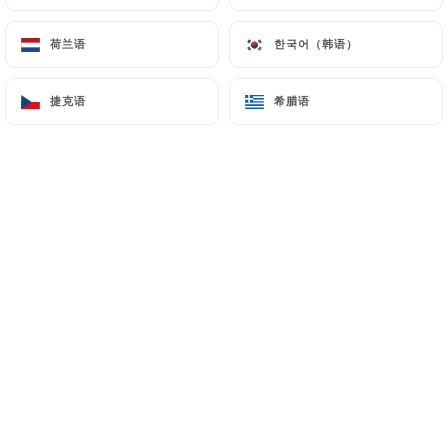
荷兰语
荷兰语
한국어（韩语）
한국어（韩语）
Le BISTRO des OIES reprend ses
bonnes habitudes.
捷克语
捷克语
希腊语
希腊语
Fermeture le mardi soir, samedi et
dimanche .
- Repas groupes sur mesure sur
réservation .
( Anniversaire, Banquet, Soirée
privée- Événements le samedi et
dimanche )
++++++++++
C’est un bistrot pour fugitif. On rentre
par la rue Bichat. On ressort par la rue
Marie et Louise. A moins que ce ne soit
le contraire. Si on a personne à ses