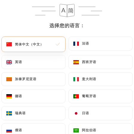
Le Bistro Des
选择您的语言：
选择您的语言：
Oies
法语
法语
简体中文（中文）
简体中文（中文）
英语
英语
西班牙语
西班牙语
704 评论
BISTROT
加泰罗尼亚语
加泰罗尼亚语
意大利语
意大利语
2 Rue Marie Et Louise
75010 Paris France
德语
德语
葡萄牙语
葡萄牙语
瑞典语
瑞典语
日语
日语
餐厅简介
俄语
俄语
阿拉伯语
阿拉伯语